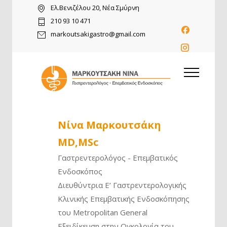
Ελ.Βενιζέλου 20, Νέα Σμύρνη
210 93 10 471
markoutsakigastro@gmail.com
Νίνα Μαρκουτσάκη
MD,MSc
Γαστρεντερολόγος - Επεμβατικός
Ενδοσκόπος
Διευθύντρια Ε’ Γαστρεντερολογικής
Κλινικής Επεμβατικής Ενδοσκόπησης
του Metropolitan General
Εξειδίκευση στην Ογκολογία του