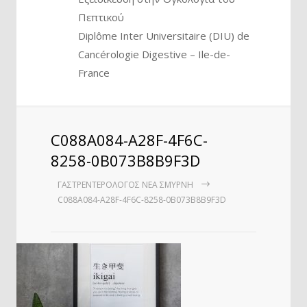
Πεπτικού
Diplôme Inter Universitaire (DIU) de
Cancérologie Digestive – Ile-de-
France
C088A084-A28F-4F6C-
8258-0B073B8B9F3D
ΓΑΣΤΡΕΝΤΕΡΟΛΌΓΟΣ ΝΈΑ ΣΜΎΡΝΗ
C088A084-A28F-4F6C-8258-0B073B8B9F3D