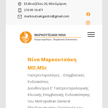
Ελ.Βενιζέλου 20, Νέα Σμύρνη
210 93 10 471
markoutsakigastro@gmail.com
Νίνα Μαρκουτσάκη
MD,MSc
Γαστρεντερολόγος - Επεμβατικός
Ενδοσκόπος
Διευθύντρια Ε’ Γαστρεντερολογικής
Κλινικής Επεμβατικής Ενδοσκόπησης
του Metropolitan General
Εξειδίκευση στην Ογκολογία του