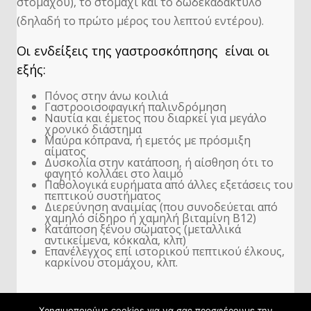
στομάχου), το στομάχι και το δωδεκαδάκτυλο
(δηλαδή το πρώτο μέρος του λεπτού εντέρου).
Οι ενδείξεις της γαστροσκόπησης είναι οι
εξής:
Πόνος στην άνω κοιλιά
Γαστροοισοφαγική παλινδρόμηση
Ναυτία και έμετος που διαρκεί για μεγάλο
χρονικό διάστημα
Μαύρα κόπρανα, ή εμετός με πρόσμιξη
αίματος
Δυσκολία στην κατάποση, ή αίσθηση ότι το
φαγητό κολλάει στο λαιμό
Παθολογικά ευρήματα από άλλες εξετάσεις του
πεπτικού συστήματος
Διερεύνηση αναιμίας (που συνοδεύεται από
χαμηλό σίδηρο ή χαμηλή βιταμίνη B12)
Κατάποση ξένου σώματος (μεταλλικά
αντικείμενα, κόκκαλα, κλπ)
Επανέλεγχος επί ιστορικού πεπτικού έλκους,
καρκίνου στομάχου, κλπ.
Χρησιμοποιούμε cookies για να σας προσφέρουμε την