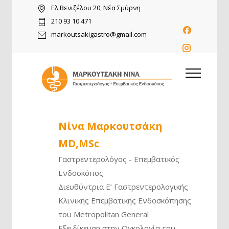
Ελ.Βενιζέλου 20, Νέα Σμύρνη
210 93 10 471
markoutsakigastro@gmail.com
Νίνα Μαρκουτσάκη
MD,MSc
Γαστρεντερολόγος - Επεμβατικός
Ενδοσκόπος
Διευθύντρια Ε’ Γαστρεντερολογικής
Κλινικής Επεμβατικής Ενδοσκόπησης
του Metropolitan General
Εξειδίκευση στην Ογκολογία του