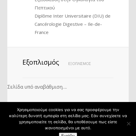
Πεπτικού
Diplôme Inter Universitaire (DIU) de
Cancérologie Digestive – Ile-de-
France
Εξοπλισμός
ΕΞΟΠΛΙΣΜΌΣ
Σελίδα υπό αναβάθμιση….
Χρησιμοποιούμε cookies για να σας προσφέρουμε την
καλύτερη δυνατή εμπειρία στη σελίδα μας. Εάν συνεχίσετε να
χρησιμοποιείτε τη σελίδα, θα υποθέσουμε πως είστε
©2022 Markoutsaki - Powered by
ικανοποιημένοι με αυτό.
w3specialists.com
Εντάξει