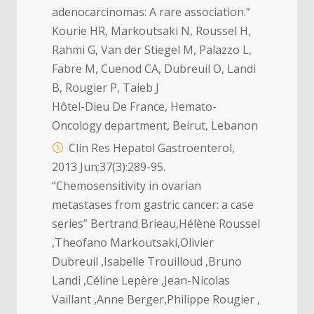
adenocarcinomas: A rare association.”
Kourie HR, Markoutsaki N, Roussel H,
Rahmi G, Van der Stiegel M, Palazzo L,
Fabre M, Cuenod CA, Dubreuil O, Landi
B, Rougier P, Taieb J
Hôtel-Dieu De France, Hemato-
Oncology department, Beirut, Lebanon
Clin Res Hepatol Gastroenterol,
2013 Jun;37(3):289-95.
“Chemosensitivity in ovarian
metastases from gastric cancer: a case
series” Bertrand Brieau,Hélène Roussel
,Theofano Markoutsaki,Olivier
Dubreuil ,Isabelle Trouilloud ,Bruno
Landi ,Céline Lepère ,Jean-Nicolas
Vaillant ,Anne Berger,Philippe Rougier ,