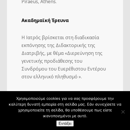
Piraeus, Athens.
Ακαδημαϊκή Έρευνα
Η Ιατρός βρίσκεται στη διαδικασία
εκπόνησης της Διδακτορικής της
Διατριβής, με θέμα «Διερεύνηση της
γενετικής προδιάθεσης του
Συνδρόμου του Ευερέθιστου Εντέρου
στον ελληνικό πληθυσμό ».
Χρησιμοποιούμε cookies για να σας προσφέρουμε την
καλύτερη δυνατή εμπειρία στη σελίδα μας. Εάν συνεχίσετε να
χρησιμοποιείτε τη σελίδα, θα υποθέσουμε πως είστε
©2022 Markoutsaki - Powered by
ικανοποιημένοι με αυτό.
w3specialists.com
Εντάξει