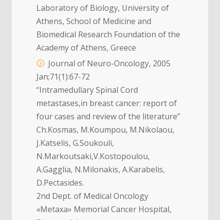
Laboratory of Biology, University of
Athens, School of Medicine and
Biomedical Research Foundation of the
Academy of Athens, Greece
Journal of Neuro-Oncology, 2005
Jan;71(1):67-72
“Intramedullary Spinal Cord
metastases,in breast cancer: report of
four cases and review of the literature”
Ch.Kosmas, M.Koumpou, M.Nikolaou,
J.Katselis, G.Soukouli,
N.Markoutsaki,V.Kostopoulou,
A.Gagglia, N.Milonakis, A.Karabelis,
D.Pectasides.
2nd Dept. of Medical Oncology
«Metaxa» Memorial Cancer Hospital,