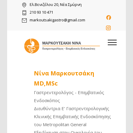
Ελ.Βενιζέλου 20, Νέα Σμύρνη
210 93 10 471
markoutsakigastro@gmail.com
Νίνα Μαρκουτσάκη
MD,MSc
Γαστρεντερολόγος - Επεμβατικός
Ενδοσκόπος
Διευθύντρια Ε’ Γαστρεντερολογικής
Κλινικής Επεμβατικής Ενδοσκόπησης
του Metropolitan General
Εξειδίκευση στην Ογκολογία του