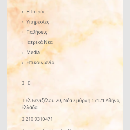
Η Ιατρός
Υπηρεσίες
Παθήσεις
Ιατρικά Νέα
Media
Επικοινωνία
Ελ.Βενιζέλου 20, Νέα Σμύρνη 17121 Αθήνα,
Ελλάδα
210 9310471