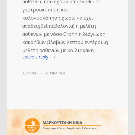
ασθενείς,που έχουν υποβληθεί σε
γαστροσκόπηση και
κολονοσκόπηση,χωρίς να έχει
αναδειχθεί παθολογία),η μελέτη
ασθενών με νόσο Crohn,η διάγνωση
κακοήθων βλαβών λεπτού εντέρου,η
μελέτη ασθενών με κοιλιοκάκη.
Leave a reply
ADMINAS
ΙΑΤΡΙΚΆ ΝΈΑ