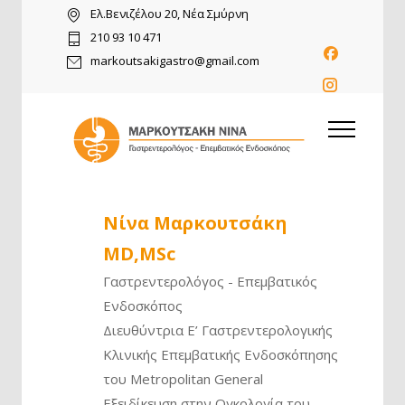
Ελ.Βενιζέλου 20, Νέα Σμύρνη
210 93 10 471
markoutsakigastro@gmail.com
Νίνα Μαρκουτσάκη
MD,MSc
Γαστρεντερολόγος - Επεμβατικός
Ενδοσκόπος
Διευθύντρια Ε’ Γαστρεντερολογικής
Κλινικής Επεμβατικής Ενδοσκόπησης
του Metropolitan General
Εξειδίκευση στην Ογκολογία του