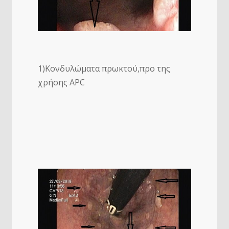
1)Κονδυλώματα πρωκτού,προ της
χρήσης APC