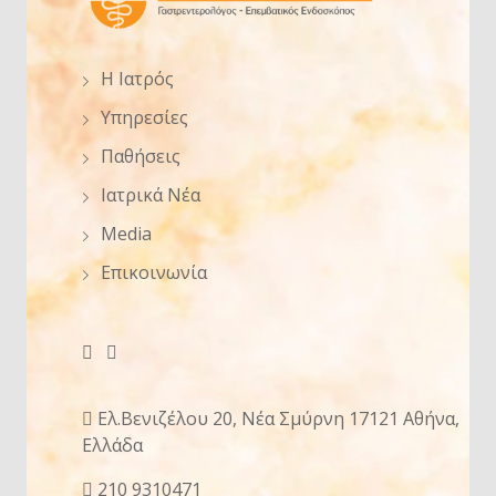
Η Ιατρός
Υπηρεσίες
Παθήσεις
Ιατρικά Νέα
Media
Επικοινωνία
Ελ.Βενιζέλου 20, Νέα Σμύρνη 17121 Αθήνα,
Ελλάδα
210 9310471