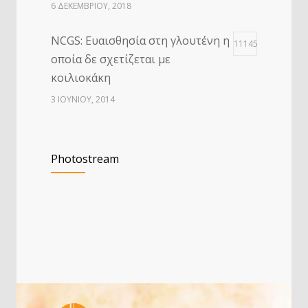
6 ΔΕΚΕΜΒΡΊΟΥ, 2018
NCGS: Ευαισθησία στη γλουτένη η
11145
οποία δε σχετίζεται με
κοιλιοκάκη
3 ΙΟΥΝΊΟΥ, 2014
Τροφική αλλεργία στα παιδιά
8676
Photostream
20 ΙΟΥΛΊΟΥ, 2014
Μήπως ο μετεωρισμός, το
2189
«φούσκωμα» και η δυσπεψία
συμβαίνουν συχνότερα απ’ ότι θα
έπρεπε;
14 ΜΑΡΤΊΟΥ, 2025