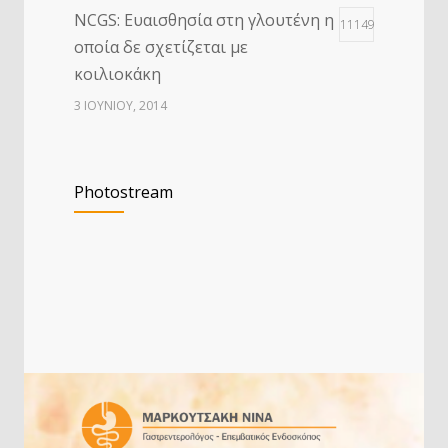
NCGS: Ευαισθησία στη γλουτένη η
11149
οποία δε σχετίζεται με
κοιλιοκάκη
3 ΙΟΥΝΊΟΥ, 2014
Τροφική αλλεργία στα παιδιά
8683
Photostream
20 ΙΟΥΛΊΟΥ, 2014
Μήπως ο μετεωρισμός, το
2195
«φούσκωμα» και η δυσπεψία
συμβαίνουν συχνότερα απ’ ότι θα
έπρεπε;
14 ΜΑΡΤΊΟΥ, 2025