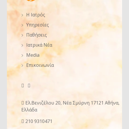
Η Ιατρός
Υπηρεσίες
Παθήσεις
Ιατρικά Νέα
Media
Επικοινωνία
Ελ.Βενιζέλου 20, Νέα Σμύρνη 17121 Αθήνα,
Ελλάδα
210 9310471